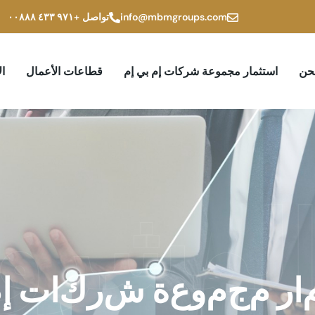
info@mbmgroups.com
تواصل
+۹۷۱ ٤۳۳ ۰۰۸۸۸
حن
استثمار مجموعة شركات إم بي إم
قطاعات الأعمال
ال
لمشرو
ا
ر
م
ج
م
و
ع
ة
ش
ر
ك
ا
ت
إ
م