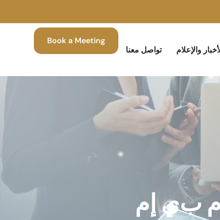
Book a Meeting
أخبار والإعلام
تواصل معنا
ع
ب
ي
إ
م